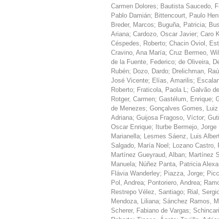
Carmen Dolores
;
Bautista Saucedo, F
Pablo Damián
;
Bittencourt, Paulo Hen
Breder, Marcos
;
Buguña, Patricia
;
Bus
Ariana
;
Cardozo, Oscar Javier
;
Caro K
Céspedes, Roberto
;
Chacin Oviol, Es
Cravino, Ana María
;
Cruz Bermeo, Wil
de la Fuente, Federico
;
de Oliveira, D
Rubén
;
Dozo, Dardo
;
Drelichman, Raú
José Vicente
;
Elías, Amarilis
;
Escalan
Roberto
;
Fraticola, Paola L
;
Galvão de
Rotger, Carmen
;
Gastélum, Enrique
;
G
de Menezes
;
Gonçalves Gomes, Luiz 
Adriana
;
Guijosa Fragoso, Víctor
;
Guti
Oscar Enrique
;
Iturbe Bermejo, Jorge
Marianella
;
Lesmes Sáenz, Luis Alber
Salgado, María Noel
;
Lozano Castro,
Martínez Gueyraud, Alban
;
Martínez S
Manuela
;
Núñez Panta, Patricia Alexa
Flávia Wanderley
;
Piazza, Jorge
;
Picc
Pol, Andrea
;
Pontoriero, Andrea
;
Ramo
Restrepo Vélez, Santiago
;
Rial, Sergi
Mendoza, Liliana
;
Sánchez Ramos, Ma
Scherer, Fabiano de Vargas
;
Schincari