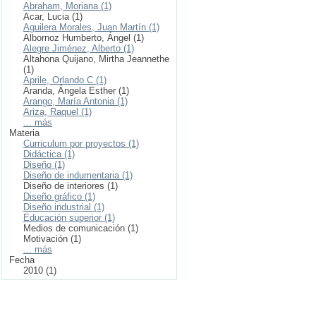
Abraham, Moriana (1)
Acar, Lucia (1)
Aguilera Morales, Juan Martín (1)
Albornoz Humberto, Ángel (1)
Alegre Jiménez, Alberto (1)
Altahona Quijano, Mirtha Jeannethe
(1)
Aprile, Orlando C (1)
Aranda, Ángela Esther (1)
Arango, María Antonia (1)
Ariza, Raquel (1)
... más
Materia
Curriculum por proyectos (1)
Didáctica (1)
Diseño (1)
Diseño de indumentaria (1)
Diseño de interiores (1)
Diseño gráfico (1)
Diseño industrial (1)
Educación superior (1)
Medios de comunicación (1)
Motivación (1)
... más
Fecha
2010 (1)