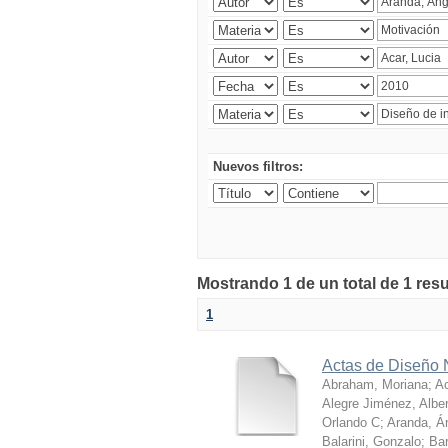
Nuevos filtros:
Mostrando 1 de un total de 1 res
1
Actas de Diseño 
Abraham, Moriana
;
Ac
Alegre Jiménez, Alber
Orlando C
;
Aranda, Á
Balarini, Gonzalo
;
Bar