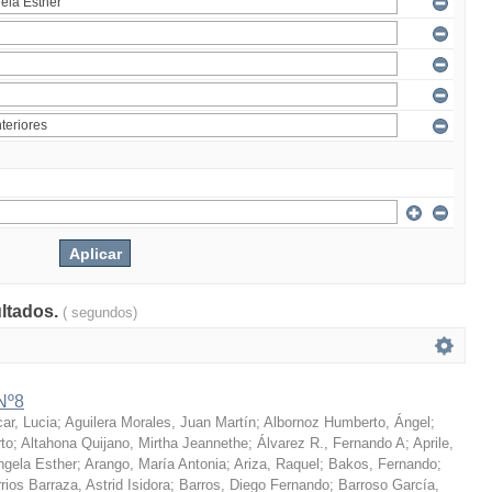
ultados.
( segundos)
Nº8
ar, Lucia
;
Aguilera Morales, Juan Martín
;
Albornoz Humberto, Ángel
;
to
;
Altahona Quijano, Mirtha Jeannethe
;
Álvarez R., Fernando A
;
Aprile,
ngela Esther
;
Arango, María Antonia
;
Ariza, Raquel
;
Bakos, Fernando
;
rios Barraza, Astrid Isidora
;
Barros, Diego Fernando
;
Barroso García,