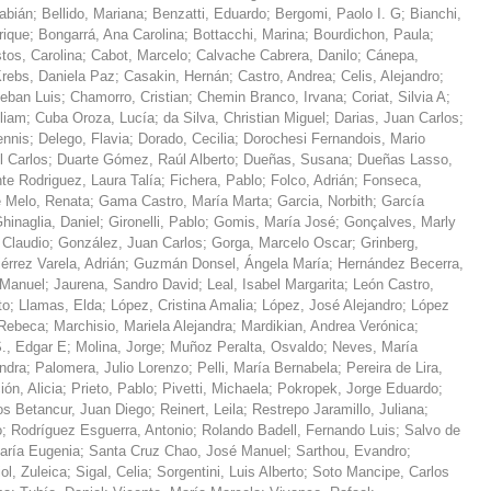
abián
;
Bellido, Mariana
;
Benzatti, Eduardo
;
Bergomi, Paolo I. G
;
Bianchi,
rique
;
Bongarrá, Ana Carolina
;
Bottacchi, Marina
;
Bourdichon, Paula
;
tos, Carolina
;
Cabot, Marcelo
;
Calvache Cabrera, Danilo
;
Cánepa,
rebs, Daniela Paz
;
Casakin, Hernán
;
Castro, Andrea
;
Celis, Alejandro
;
teban Luis
;
Chamorro, Cristian
;
Chemin Branco, Irvana
;
Coriat, Silvia A
;
liam
;
Cuba Oroza, Lucía
;
da Silva, Christian Miguel
;
Darias, Juan Carlos
;
ennis
;
Delego, Flavia
;
Dorado, Cecilia
;
Dorochesi Fernandois, Mario
l Carlos
;
Duarte Gómez, Raúl Alberto
;
Dueñas, Susana
;
Dueñas Lasso,
te Rodriguez, Laura Talía
;
Fichera, Pablo
;
Folco, Adrián
;
Fonseca,
 Melo, Renata
;
Gama Castro, María Marta
;
Garcia, Norbith
;
García
hinaglia, Daniel
;
Gironelli, Pablo
;
Gomis, María José
;
Gonçalves, Marly
Claudio
;
González, Juan Carlos
;
Gorga, Marcelo Oscar
;
Grinberg,
érrez Varela, Adrián
;
Guzmán Donsel, Ángela María
;
Hernández Becerra,
 Manuel
;
Jaurena, Sandro David
;
Leal, Isabel Margarita
;
León Castro,
to
;
Llamas, Elda
;
López, Cristina Amalia
;
López, José Alejandro
;
López
 Rebeca
;
Marchisio, Mariela Alejandra
;
Mardikian, Andrea Verónica
;
., Edgar E
;
Molina, Jorge
;
Muñoz Peralta, Osvaldo
;
Neves, María
ndra
;
Palomera, Julio Lorenzo
;
Pelli, María Bernabela
;
Pereira de Lira,
ión, Alicia
;
Prieto, Pablo
;
Pivetti, Michaela
;
Pokropek, Jorge Eduardo
;
s Betancur, Juan Diego
;
Reinert, Leila
;
Restrepo Jaramillo, Juliana
;
o
;
Rodríguez Esguerra, Antonio
;
Rolando Badell, Fernando Luis
;
Salvo de
ría Eugenia
;
Santa Cruz Chao, José Manuel
;
Sarthou, Evandro
;
ol, Zuleica
;
Sigal, Celia
;
Sorgentini, Luis Alberto
;
Soto Mancipe, Carlos