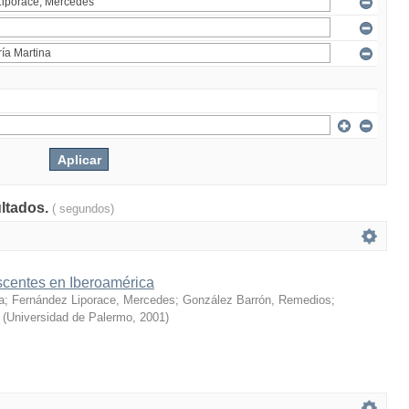
ultados.
( segundos)
centes en Iberoamérica
a
;
Fernández Liporace, Mercedes
;
González Barrón, Remedios
;
(
Universidad de Palermo
,
2001
)