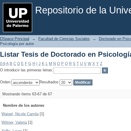
Listar Tesis de Doctorado en Psicologí
Repositorio de la Uni
DSpace Principal
→
Facultad de Ciencias Sociales
→
Doctorado en Psic
Psicología por autor
Listar Tesis de Doctorado en Psicologí
0-9
A
B
C
D
E
F
G
H
I
J
K
L
M
N
O
P
Q
R
S
T
U
V
W
X
Y
Z
O introducir las primeras letras:
Orden:
Resultados:
Mostrando ítems 63-67 de 67
Nombre de los autores
Waigel, Nicole Camila
[1]
Wittner, Valeria
[1]
Yoffe, Laura
[1]