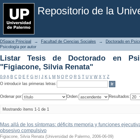
Listar Tesis de Doctorado en Psicologí
Repositorio de la Uni
DSpace Principal
→
Facultad de Ciencias Sociales
→
Doctorado en Psic
Psicología por autor
Listar Tesis de Doctorado en Psi
"Figiacone, Silvia Renata"
0-9
A
B
C
D
E
F
G
H
I
J
K
L
M
N
O
P
Q
R
S
T
U
V
W
X
Y
Z
O introducir las primeras letras:
Ordenar por:
Orden:
Resultados:
Mostrando ítems 1-1 de 1
Mas allá de los síntomas: déficits memoria y funciones ejecutiv
obsesivo compulsivo
Figiacone, Silvia Renata
(
Universidad de Palermo
,
2006-06-09
)