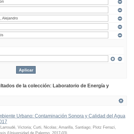
ltados de la colección: Laboratorio de Energía y
mbiente Urbano: Contaminación Sonora y Calidad del Agua
2017
;
Larroudé, Victoria
;
Curti, Nicolas
;
Amarilla, Santiago
;
Plotz Ferrazi,
exis
(
Universidad de Palermo
,
2017-03
)