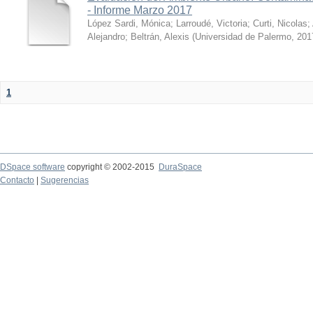
- Informe Marzo 2017
López Sardi, Mónica
;
Larroudé, Victoria
;
Curti, Nicolas
;
Alejandro
;
Beltrán, Alexis
(
Universidad de Palermo
,
201
1
DSpace software
copyright © 2002-2015
DuraSpace
Contacto
|
Sugerencias