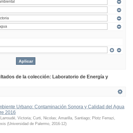
ltados de la colección: Laboratorio de Energía y
mbiente Urbano: Contaminación Sonora y Calidad del Agua
bre 2016
;
Larroudé, Victoria
;
Curti, Nicolas
;
Amarilla, Santiago
;
Plotz Ferrazi,
exis
(
Universidad de Palermo
,
2016-12
)