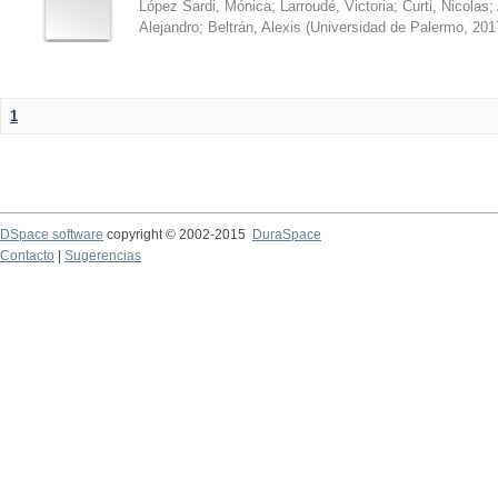
López Sardi, Mónica
;
Larroudé, Victoria
;
Curti, Nicolas
;
Alejandro
;
Beltrán, Alexis
(
Universidad de Palermo
,
201
1
DSpace software
copyright © 2002-2015
DuraSpace
Contacto
|
Sugerencias