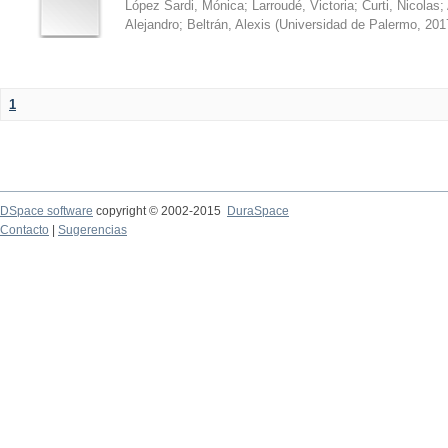
López Sardi, Mónica
;
Larroudé, Victoria
;
Curti, Nicolas
;
Alejandro
;
Beltrán, Alexis
(
Universidad de Palermo
,
201
1
DSpace software
copyright © 2002-2015
DuraSpace
Contacto
|
Sugerencias