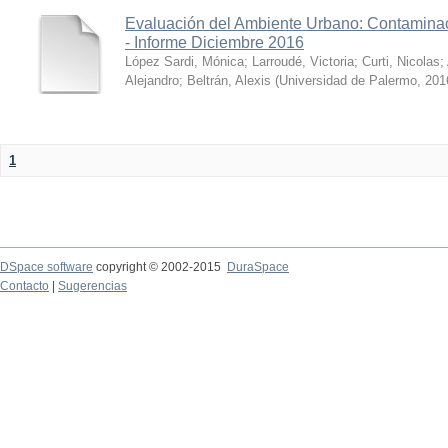
Evaluación del Ambiente Urbano: Contaminac
- Informe Diciembre 2016
López Sardi, Mónica
;
Larroudé, Victoria
;
Curti, Nicolas
;
Alejandro
;
Beltrán, Alexis
(
Universidad de Palermo
,
201
1
DSpace software
copyright © 2002-2015
DuraSpace
Contacto
|
Sugerencias