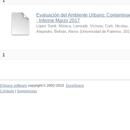
1
Evaluación del Ambiente Urbano: Contaminac
- Informe Marzo 2017
López Sardi, Mónica
;
Larroudé, Victoria
;
Curti, Nicolas
;
Alejandro
;
Beltrán, Alexis
(
Universidad de Palermo
,
201
1
DSpace software
copyright © 2002-2015
DuraSpace
Contacto
|
Sugerencias