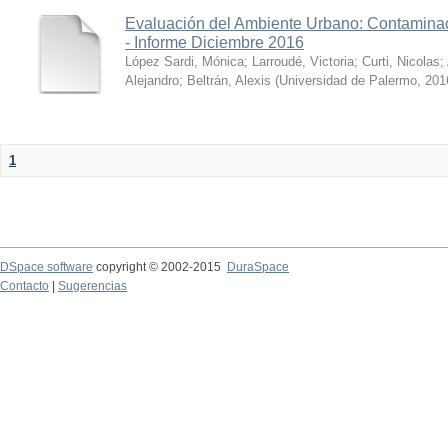
Evaluación del Ambiente Urbano: Contaminac
- Informe Diciembre 2016
López Sardi, Mónica
;
Larroudé, Victoria
;
Curti, Nicolas
;
Alejandro
;
Beltrán, Alexis
(
Universidad de Palermo
,
201
1
DSpace software
copyright © 2002-2015
DuraSpace
Contacto
|
Sugerencias