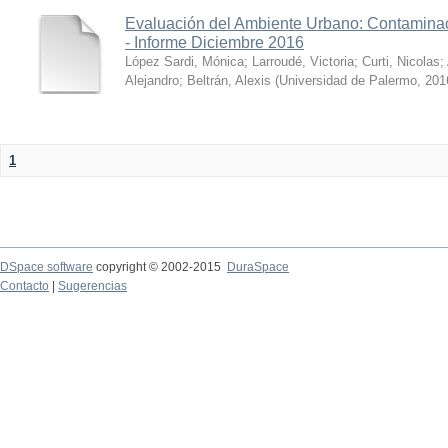
Evaluación del Ambiente Urbano: Contaminac
- Informe Diciembre 2016
López Sardi, Mónica
;
Larroudé, Victoria
;
Curti, Nicolas
;
Alejandro
;
Beltrán, Alexis
(
Universidad de Palermo
,
201
1
DSpace software
copyright © 2002-2015
DuraSpace
Contacto
|
Sugerencias