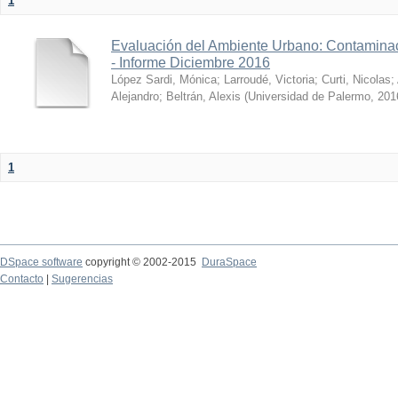
1
Evaluación del Ambiente Urbano: Contaminac
- Informe Diciembre 2016
López Sardi, Mónica
;
Larroudé, Victoria
;
Curti, Nicolas
;
Alejandro
;
Beltrán, Alexis
(
Universidad de Palermo
,
201
1
DSpace software
copyright © 2002-2015
DuraSpace
Contacto
|
Sugerencias