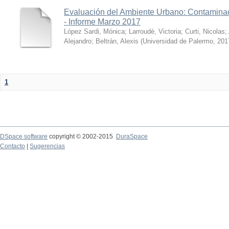
Evaluación del Ambiente Urbano: Contaminac
- Informe Marzo 2017
López Sardi, Mónica
;
Larroudé, Victoria
;
Curti, Nicolas
;
Alejandro
;
Beltrán, Alexis
(
Universidad de Palermo
,
201
1
DSpace software
copyright © 2002-2015
DuraSpace
Contacto
|
Sugerencias