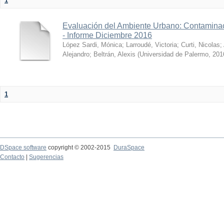
1
Evaluación del Ambiente Urbano: Contaminac
- Informe Diciembre 2016
López Sardi, Mónica
;
Larroudé, Victoria
;
Curti, Nicolas
;
Alejandro
;
Beltrán, Alexis
(
Universidad de Palermo
,
201
1
DSpace software
copyright © 2002-2015
DuraSpace
Contacto
|
Sugerencias