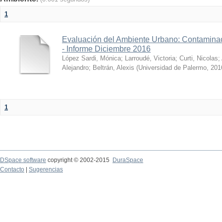
1
Evaluación del Ambiente Urbano: Contaminac
- Informe Diciembre 2016
López Sardi, Mónica
;
Larroudé, Victoria
;
Curti, Nicolas
;
Alejandro
;
Beltrán, Alexis
(
Universidad de Palermo
,
201
1
DSpace software
copyright © 2002-2015
DuraSpace
Contacto
|
Sugerencias