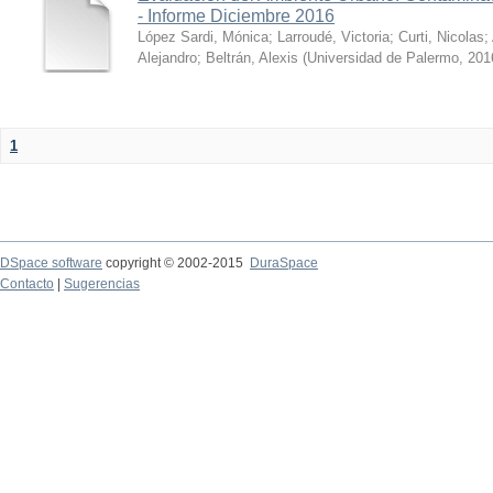
- Informe Diciembre 2016
López Sardi, Mónica
;
Larroudé, Victoria
;
Curti, Nicolas
;
Alejandro
;
Beltrán, Alexis
(
Universidad de Palermo
,
201
1
DSpace software
copyright © 2002-2015
DuraSpace
Contacto
|
Sugerencias