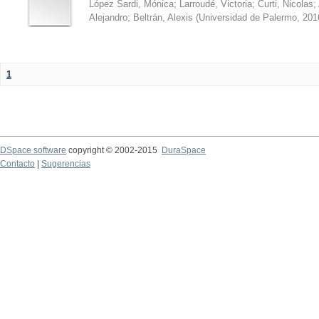
López Sardi, Mónica
;
Larroudé, Victoria
;
Curti, Nicolas
;
Alejandro
;
Beltrán, Alexis
(
Universidad de Palermo
,
201
1
DSpace software
copyright © 2002-2015
DuraSpace
Contacto
|
Sugerencias