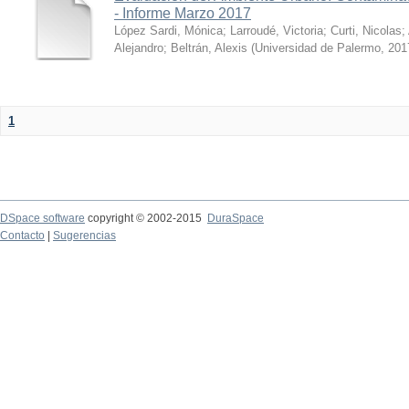
- Informe Marzo 2017
López Sardi, Mónica
;
Larroudé, Victoria
;
Curti, Nicolas
;
Alejandro
;
Beltrán, Alexis
(
Universidad de Palermo
,
201
1
DSpace software
copyright © 2002-2015
DuraSpace
Contacto
|
Sugerencias