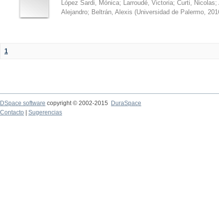
López Sardi, Mónica
;
Larroudé, Victoria
;
Curti, Nicolas
;
Alejandro
;
Beltrán, Alexis
(
Universidad de Palermo
,
201
1
DSpace software
copyright © 2002-2015
DuraSpace
Contacto
|
Sugerencias