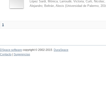
López Sardi, Mónica
;
Larroudé, Victoria
;
Curti, Nicolas
;
Alejandro
;
Beltrán, Alexis
(
Universidad de Palermo
,
201
1
DSpace software
copyright © 2002-2015
DuraSpace
Contacto
|
Sugerencias