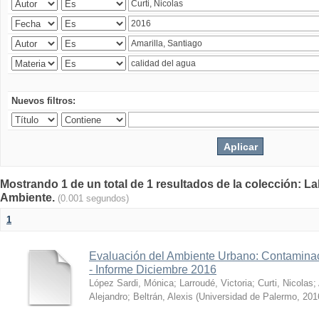
Nuevos filtros:
Mostrando 1 de un total de 1 resultados de la colección: La
Ambiente.
(0.001 segundos)
1
Evaluación del Ambiente Urbano: Contaminac
- Informe Diciembre 2016
López Sardi, Mónica
;
Larroudé, Victoria
;
Curti, Nicolas
;
Alejandro
;
Beltrán, Alexis
(
Universidad de Palermo
,
201