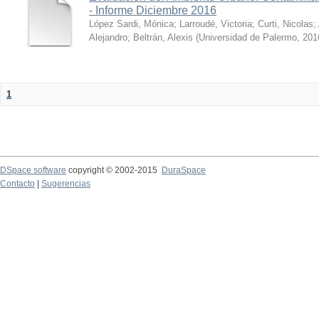
- Informe Diciembre 2016
López Sardi, Mónica
;
Larroudé, Victoria
;
Curti, Nicolas
;
Alejandro
;
Beltrán, Alexis
(
Universidad de Palermo
,
201
1
DSpace software
copyright © 2002-2015
DuraSpace
Contacto
|
Sugerencias