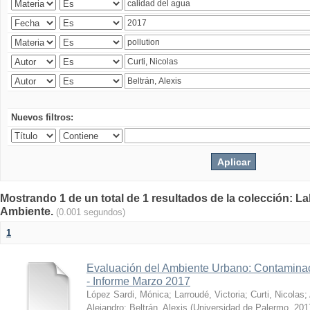
Nuevos filtros:
Mostrando 1 de un total de 1 resultados de la colección: La
Ambiente.
(0.001 segundos)
1
Evaluación del Ambiente Urbano: Contaminac
- Informe Marzo 2017
López Sardi, Mónica
;
Larroudé, Victoria
;
Curti, Nicolas
;
Alejandro
;
Beltrán, Alexis
(
Universidad de Palermo
,
201