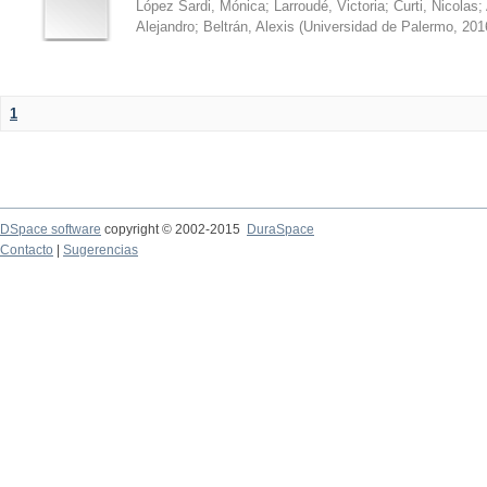
López Sardi, Mónica
;
Larroudé, Victoria
;
Curti, Nicolas
;
Alejandro
;
Beltrán, Alexis
(
Universidad de Palermo
,
201
1
DSpace software
copyright © 2002-2015
DuraSpace
Contacto
|
Sugerencias