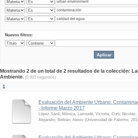
Nuevos filtros:
Mostrando 2 de un total de 2 resultados de la colección: La
Ambiente.
(0.003 segundos)
1
Evaluación del Ambiente Urbano: Contaminac
- Informe Marzo 2017
López Sardi, Mónica
;
Larroudé, Victoria
;
Curti, Nicolas
;
Alejandro
;
Beltrán, Alexis
(
Universidad de Palermo
,
201
Evaluación del Ambiente Urbano: Contaminac