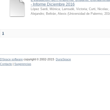
- Informe Diciembre 2016
López Sardi, Mónica
;
Larroudé, Victoria
;
Curti, Nicolas
;
Alejandro
;
Beltrán, Alexis
(
Universidad de Palermo
,
201
1
DSpace software
copyright © 2002-2015
DuraSpace
Contacto
|
Sugerencias