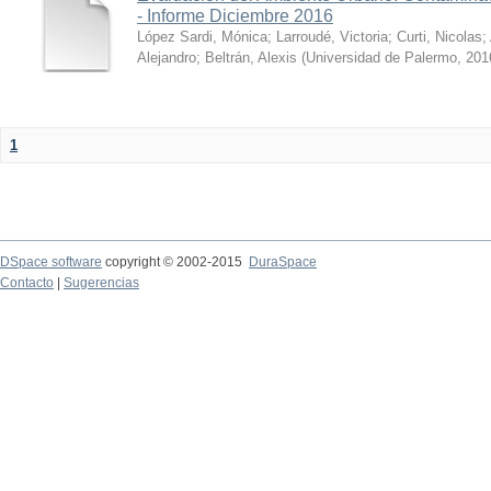
- Informe Diciembre 2016
López Sardi, Mónica
;
Larroudé, Victoria
;
Curti, Nicolas
;
Alejandro
;
Beltrán, Alexis
(
Universidad de Palermo
,
201
1
DSpace software
copyright © 2002-2015
DuraSpace
Contacto
|
Sugerencias