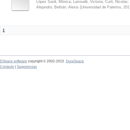
López Sardi, Mónica
;
Larroudé, Victoria
;
Curti, Nicolas
;
Alejandro
;
Beltrán, Alexis
(
Universidad de Palermo
,
201
1
DSpace software
copyright © 2002-2015
DuraSpace
Contacto
|
Sugerencias