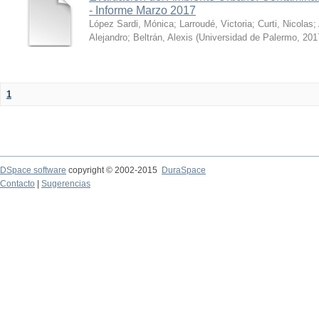
- Informe Marzo 2017
López Sardi, Mónica
;
Larroudé, Victoria
;
Curti, Nicolas
;
Alejandro
;
Beltrán, Alexis
(
Universidad de Palermo
,
201
1
DSpace software
copyright © 2002-2015
DuraSpace
Contacto
|
Sugerencias