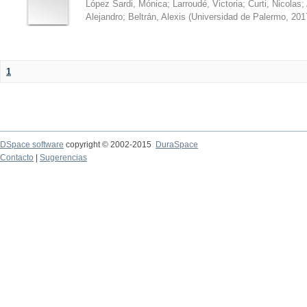
López Sardi, Mónica
;
Larroudé, Victoria
;
Curti, Nicolas
;
Alejandro
;
Beltrán, Alexis
(
Universidad de Palermo
,
201
1
DSpace software
copyright © 2002-2015
DuraSpace
Contacto
|
Sugerencias