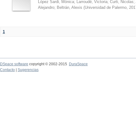
López Sardi, Mónica
;
Larroudé, Victoria
;
Curti, Nicolas
;
Alejandro
;
Beltrán, Alexis
(
Universidad de Palermo
,
201
1
DSpace software
copyright © 2002-2015
DuraSpace
Contacto
|
Sugerencias