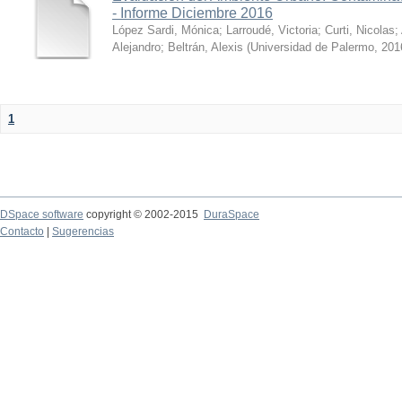
- Informe Diciembre 2016
López Sardi, Mónica
;
Larroudé, Victoria
;
Curti, Nicolas
;
Alejandro
;
Beltrán, Alexis
(
Universidad de Palermo
,
201
1
DSpace software
copyright © 2002-2015
DuraSpace
Contacto
|
Sugerencias