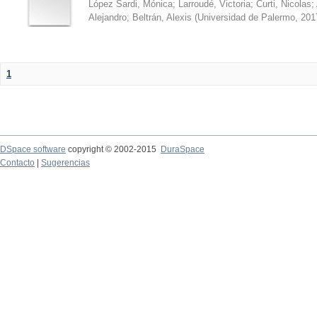
López Sardi, Mónica
;
Larroudé, Victoria
;
Curti, Nicolas
;
Alejandro
;
Beltrán, Alexis
(
Universidad de Palermo
,
201
1
DSpace software
copyright © 2002-2015
DuraSpace
Contacto
|
Sugerencias