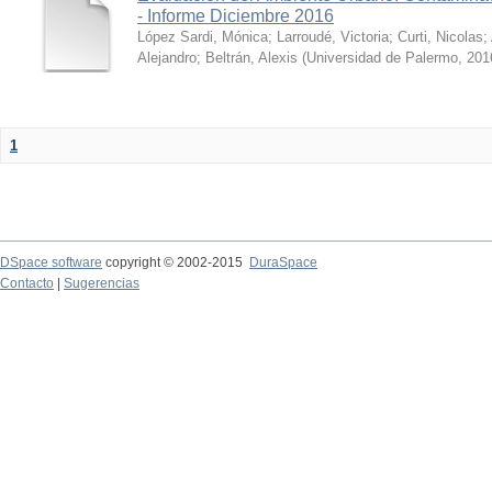
- Informe Diciembre 2016
López Sardi, Mónica
;
Larroudé, Victoria
;
Curti, Nicolas
;
Alejandro
;
Beltrán, Alexis
(
Universidad de Palermo
,
201
1
DSpace software
copyright © 2002-2015
DuraSpace
Contacto
|
Sugerencias