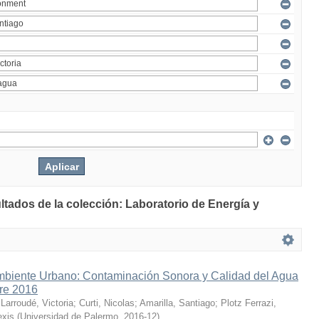
ltados de la colección: Laboratorio de Energía y
mbiente Urbano: Contaminación Sonora y Calidad del Agua
bre 2016
;
Larroudé, Victoria
;
Curti, Nicolas
;
Amarilla, Santiago
;
Plotz Ferrazi,
exis
(
Universidad de Palermo
,
2016-12
)