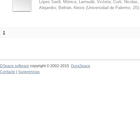
López Sardi, Mónica
;
Larroudé, Victoria
;
Curti, Nicolas
;
Alejandro
;
Beltrán, Alexis
(
Universidad de Palermo
,
201
1
DSpace software
copyright © 2002-2015
DuraSpace
Contacto
|
Sugerencias