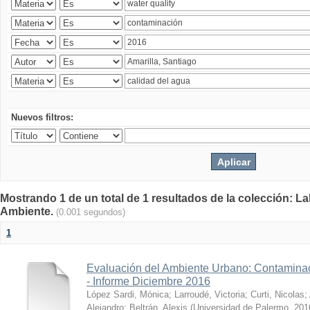
Nuevos filtros:
Mostrando 1 de un total de 1 resultados de la colección: La
Ambiente.
(0.001 segundos)
1
Evaluación del Ambiente Urbano: Contaminac
- Informe Diciembre 2016
López Sardi, Mónica
;
Larroudé, Victoria
;
Curti, Nicolas
;
Alejandro
;
Beltrán, Alexis
(
Universidad de Palermo
,
201