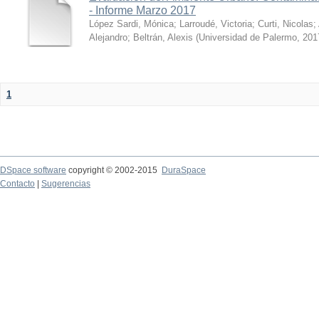
- Informe Marzo 2017
López Sardi, Mónica
;
Larroudé, Victoria
;
Curti, Nicolas
;
Alejandro
;
Beltrán, Alexis
(
Universidad de Palermo
,
201
1
DSpace software
copyright © 2002-2015
DuraSpace
Contacto
|
Sugerencias