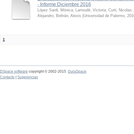
- Informe Diciembre 2016
López Sardi, Mónica
;
Larroudé, Victoria
;
Curti, Nicolas
;
Alejandro
;
Beltrán, Alexis
(
Universidad de Palermo
,
201
1
DSpace software
copyright © 2002-2015
DuraSpace
Contacto
|
Sugerencias