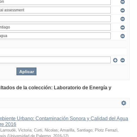
ltados de la colección: Laboratorio de Energía y
mbiente Urbano: Contaminación Sonora y Calidad del Agua
bre 2016
;
Larroudé, Victoria
;
Curti, Nicolas
;
Amarilla, Santiago
;
Plotz Ferrazi,
exis
(
Universidad de Palermo
,
2016-12
)