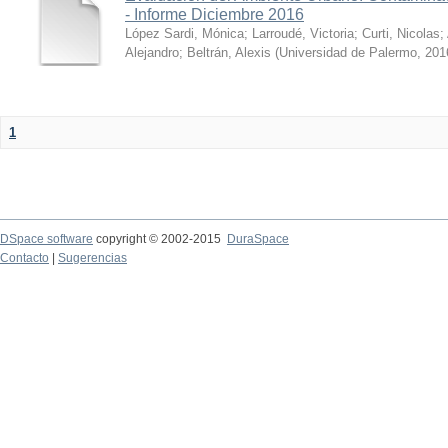
- Informe Diciembre 2016
López Sardi, Mónica
;
Larroudé, Victoria
;
Curti, Nicolas
;
Alejandro
;
Beltrán, Alexis
(
Universidad de Palermo
,
201
1
DSpace software
copyright © 2002-2015
DuraSpace
Contacto
|
Sugerencias