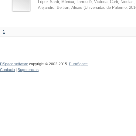
López Sardi, Mónica
;
Larroudé, Victoria
;
Curti, Nicolas
;
Alejandro
;
Beltrán, Alexis
(
Universidad de Palermo
,
201
1
DSpace software
copyright © 2002-2015
DuraSpace
Contacto
|
Sugerencias