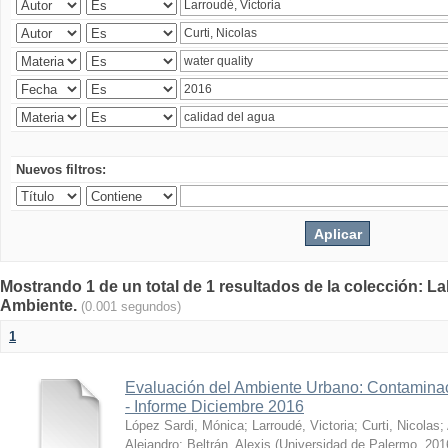
Nuevos filtros:
Mostrando 1 de un total de 1 resultados de la colección: La
Ambiente.
(0.001 segundos)
1
Evaluación del Ambiente Urbano: Contaminac
- Informe Diciembre 2016
López Sardi, Mónica
;
Larroudé, Victoria
;
Curti, Nicolas
;
Alejandro
;
Beltrán, Alexis
(
Universidad de Palermo
,
201