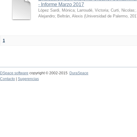
- Informe Marzo 2017
López Sardi, Mónica
;
Larroudé, Victoria
;
Curti, Nicolas
;
Alejandro
;
Beltrán, Alexis
(
Universidad de Palermo
,
201
1
DSpace software
copyright © 2002-2015
DuraSpace
Contacto
|
Sugerencias