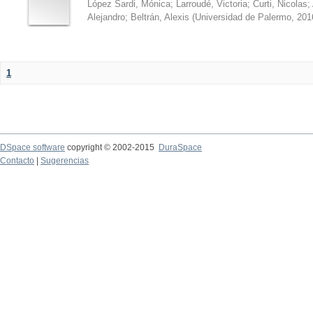
López Sardi, Mónica
;
Larroudé, Victoria
;
Curti, Nicolas
;
Alejandro
;
Beltrán, Alexis
(
Universidad de Palermo
,
201
1
DSpace software
copyright © 2002-2015
DuraSpace
Contacto
|
Sugerencias