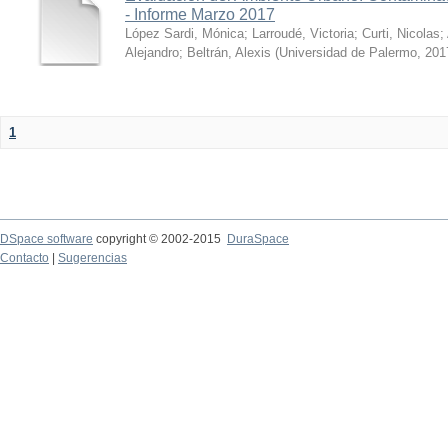
- Informe Marzo 2017
López Sardi, Mónica
;
Larroudé, Victoria
;
Curti, Nicolas
;
Alejandro
;
Beltrán, Alexis
(
Universidad de Palermo
,
201
1
DSpace software
copyright © 2002-2015
DuraSpace
Contacto
|
Sugerencias