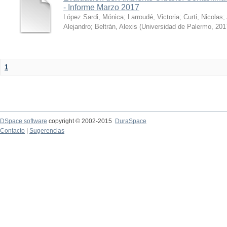
- Informe Marzo 2017
López Sardi, Mónica
;
Larroudé, Victoria
;
Curti, Nicolas
;
Alejandro
;
Beltrán, Alexis
(
Universidad de Palermo
,
201
1
DSpace software
copyright © 2002-2015
DuraSpace
Contacto
|
Sugerencias