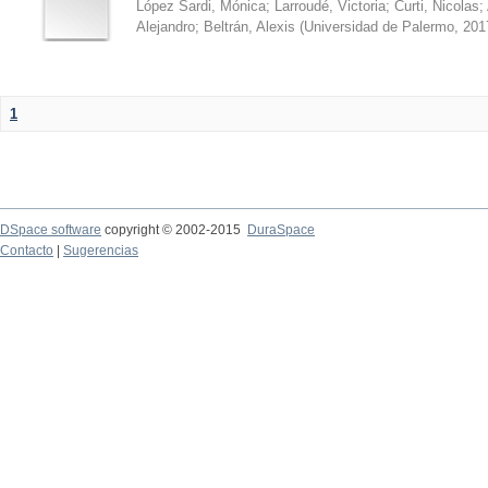
López Sardi, Mónica
;
Larroudé, Victoria
;
Curti, Nicolas
;
Alejandro
;
Beltrán, Alexis
(
Universidad de Palermo
,
201
1
DSpace software
copyright © 2002-2015
DuraSpace
Contacto
|
Sugerencias