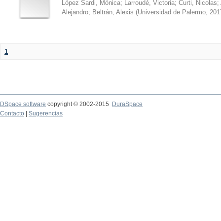
López Sardi, Mónica
;
Larroudé, Victoria
;
Curti, Nicolas
;
Alejandro
;
Beltrán, Alexis
(
Universidad de Palermo
,
201
1
DSpace software
copyright © 2002-2015
DuraSpace
Contacto
|
Sugerencias